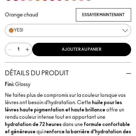
Pulse
Grapesicle
Slippery
Sugarrimmed
Yes!
Carbonated
Tantrum
Mauvement
Malt
Boy Bait
Yum Yum
Dressed To Dazzle
Orange chaud
ESSAYER MAINTENANT
YES!
AJOUTER AU PANIER
DÉTAILS DU PRODUIT
Fini:
Glossy
Ne faites plus de compromis sur la couleur lorsque vos
lèvres ont besoin d’hydratation. Cette
huile pour les
lèvres haute pigmentation et haute brillance
offre un
rendu couleur intense tout en apportant une
hydratation de 72 heures
dans une
formule confortable
et généreuse
qui
renforce la barrière d’hydratation des