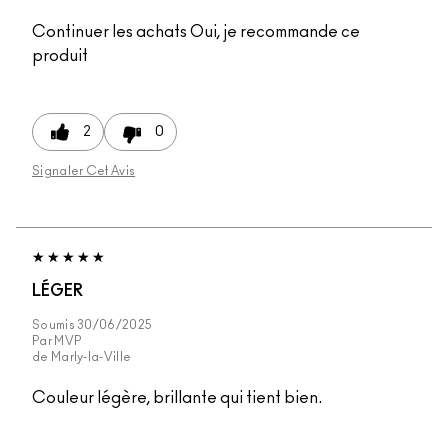
Continuer les achats
Oui, je recommande ce
produit
2
0
Signaler Cet Avis
LÉGER
Soumis
30/06/2025
Par
MVP
de
Marly-la-Ville
Couleur légère, brillante qui tient bien.