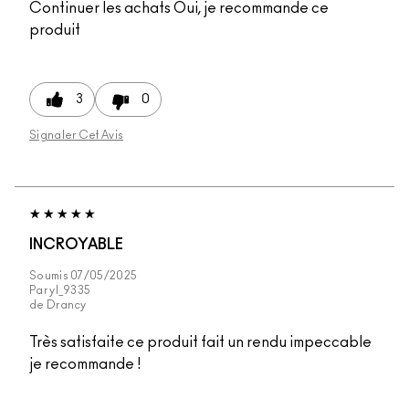
Continuer les achats
Oui, je recommande ce
produit
3
0
Signaler Cet Avis
INCROYABLE
Soumis
07/05/2025
Par
yl_9335
de
Drancy
Très satisfaite ce produit fait un rendu impeccable
je recommande !