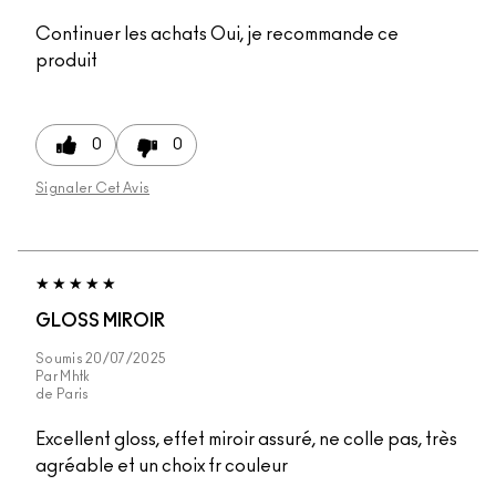
Continuer les achats
Oui, je recommande ce
produit
0
0
Signaler Cet Avis
GLOSS MIROIR
Soumis
20/07/2025
Par
Mhtk
de
Paris
Excellent gloss, effet miroir assuré, ne colle pas, très
agréable et un choix fr couleur