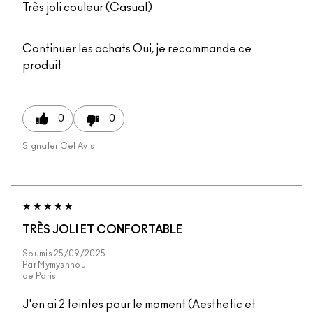
Très joli couleur (Casual)
Continuer les achats
Oui, je recommande ce
produit
0
0
Signaler Cet Avis
TRÈS JOLI ET CONFORTABLE
Soumis
25/09/2025
Par
Mymyshhou
de
Paris
J'en ai 2 teintes pour le moment (Aesthetic et