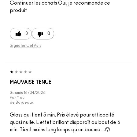
Continuer les achats
Oui, je recommande ce
produit
3
0
Signaler Cet Avis
MAUVAISE TENUE
Soumis
16/04/2026
Par
Mdc
de
Bordeaux
Gloss qui tient 5 min. Prix élevé pour efficacité
quasi nulle. L effet brillant disparaît au bout de 5
min. Tient moins longtemps qu un baume ...🙄