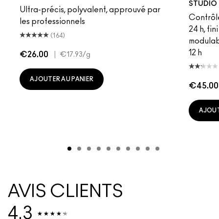
STUDIO 
Ultra-précis, polyvalent, approuvé par
Contrôl
les professionnels
24 h, fi
(164)
modulab
12 h
€26.00
|
€17.93
/g
AJOUTER AU PANIER
€45.00
AJOUT
AVIS CLIENTS
4.3