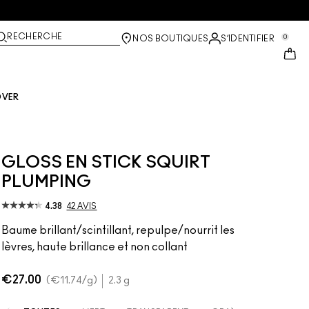
RECHERCHE
0
NOS BOUTIQUES
S’IDENTIFIER
OVER
GLOSS EN STICK SQUIRT
PLUMPING
4.38
42 AVIS
Baume brillant/scintillant, repulpe/nourrit les
lèvres, haute brillance et non collant
€27.00
€11.74
/g
2.3 g