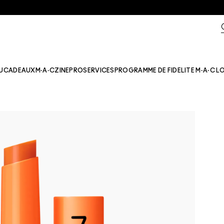
U
CADEAUX
M·A·CZINE​
PRO
SERVICES
PROGRAMME DE FIDELITE M·A·C L