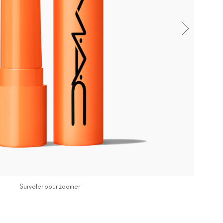
Survoler pour zoomer