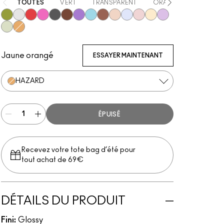
TOUTES
VERT
TRANSPARENT
ORANGE
ROSE
Like Squirt
Clear
Heat Sensor
Amped
Jet
Lower Cut
Violet Beta
Nova
Simulation
Lava Sparks
Nova Sparks
Ruby Sparks
Solar Sparks
Violet Sparks
Squirt Sparks
Hazard
Jaune orangé
ESSAYER MAINTENANT
HAZARD
ÉPUISÉ
Recevez votre tote bag d’été pour
tout achat de 69€
DÉTAILS DU PRODUIT
Fini:
Glossy