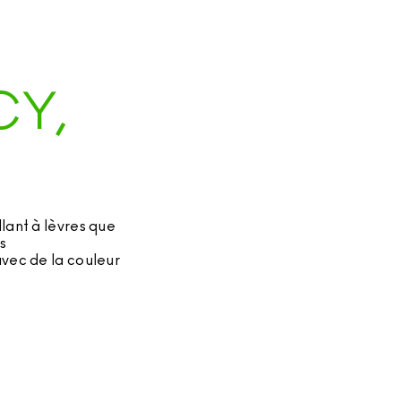
CY,
lant à lèvres que
s
avec de la couleur