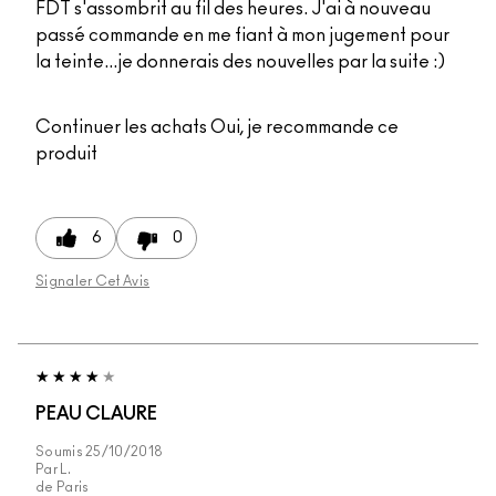
FDT s'assombrit au fil des heures. J'ai à nouveau
passé commande en me fiant à mon jugement pour
la teinte...je donnerais des nouvelles par la suite :)
Continuer les achats
Oui, je recommande ce
produit
6
0
Signaler Cet Avis
PEAU CLAURE
Soumis
25/10/2018
Par
L.
de
Paris