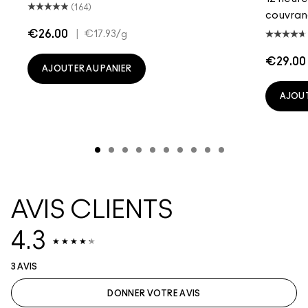
(164)
couvran
€26.00
|
€17.93
/g
€29.00
AJOUTER AU PANIER
AJOUT
AVIS CLIENTS
4.3
3 AVIS
DONNER VOTRE AVIS