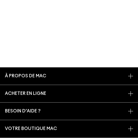
À PROPOS DE MAC
NOTRE HISTOIRE
ACHETER EN LIGNE
NOS MAQUILLEURS
MON COMPTE
PROGRAMME DE RECYCLAGE
BESOIN D’AIDE ?
S’ABONNER AUX E-MAILS
MAC VIVA GLAM
SUIVRE MA COMMANDE
PROMOTIONS
BEAUTÉ CONSCIENTE
VOTRE BOUTIQUE MAC
FAQ
CARTE CADEAU
RECRUTEMENT