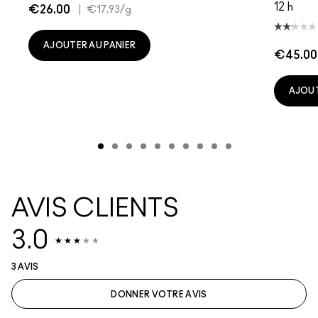
12 h
€26.00
|
€17.93
/g
AJOUTER AU PANIER
€45.00
AJOUT
AVIS CLIENTS
3.0
3 AVIS
DONNER VOTRE AVIS