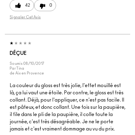
42
0
Signaler Cet Avis
DÉÇUE
Soumis
08/10/2017
Par
Tina
de
Aix en Provence
La couleur du gloss est très jolie, l'effet mouillé est
là, ça lui vaut une étoile. Par contre, le gloss est très
collant. Déjà, pour l'appliquer, ce n'est pas facile. Il
est pâteux, et donc collant. Une fois sur la paupière,
il file dans le pli de la paupière, il colle toute la
journée, c'est très désagréable. Je ne le porte
jamais et c'est vraiment dommage au vu du prix.