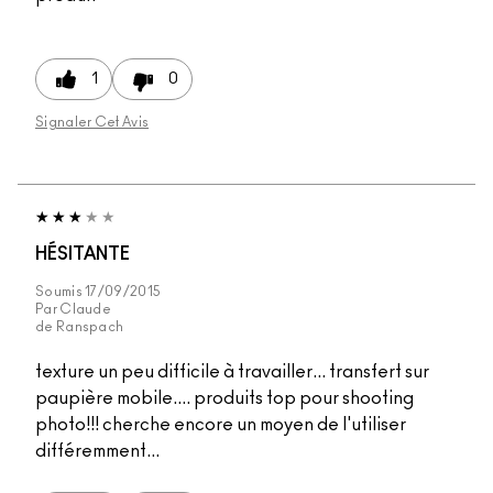
1
0
Signaler Cet Avis
HÉSITANTE
Soumis
17/09/2015
Par
Claude
de
Ranspach
texture un peu difficile à travailler... transfert sur
paupière mobile.... produits top pour shooting
photo!!! cherche encore un moyen de l'utiliser
différemment...