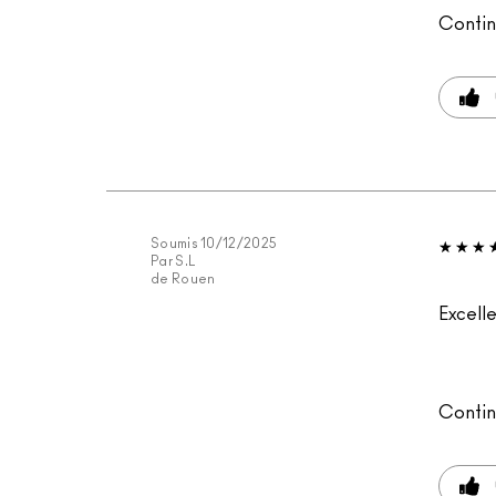
Contin
Soumis
10/12/2025
Par
S.L
de
Rouen
Excell
Contin