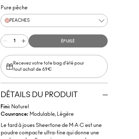
Peaches
Gingerly
Blushbaby
Breath of Plum
Pinch Me
Pure pêche
PEACHES
ÉPUISÉ
Recevez votre tote bag d’été pour
tout achat de 69€
DÉTAILS DU PRODUIT
Fini:
Naturel
Couvrance:
Modulable, Légère
Le fard à joues Sheertone de M·A·C est une
poudre compacte ultra-fine qui donne une