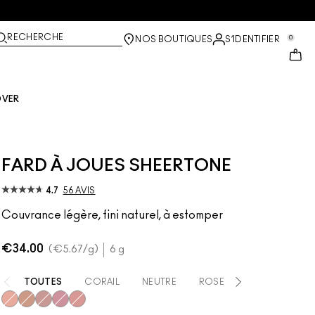
RECHERCHE
0
NOS BOUTIQUES
S’IDENTIFIER
OVER
FARD À JOUES SHEERTONE
4.7
56 AVIS
Couvrance légère, fini naturel, à estomper
€34.00
€5.67
/g
6 g
TOUTES
CORAIL
NEUTRE
ROSE
VIOLET