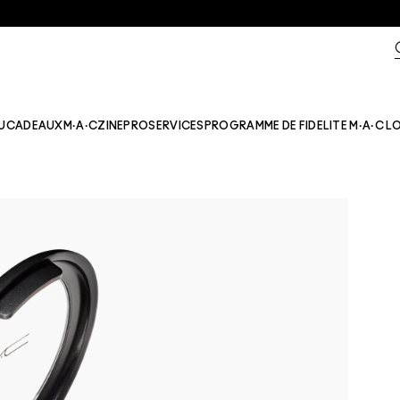
U
CADEAUX
M·A·CZINE​
PRO
SERVICES
PROGRAMME DE FIDELITE M·A·C L