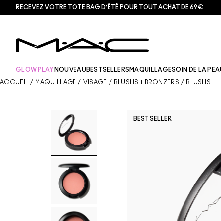
RECEVEZ VOTRE TOTE BAG D’ÉTÉ POUR TOUT ACHAT DE 69€
GLOW PLAY
NOUVEAU
BESTSELLERS
MAQUILLAGE
SOIN DE LA PEA
ACCUEIL
/
MAQUILLAGE
/
VISAGE
/
BLUSHS + BRONZERS
/
BLUSHS
BEST SELLER