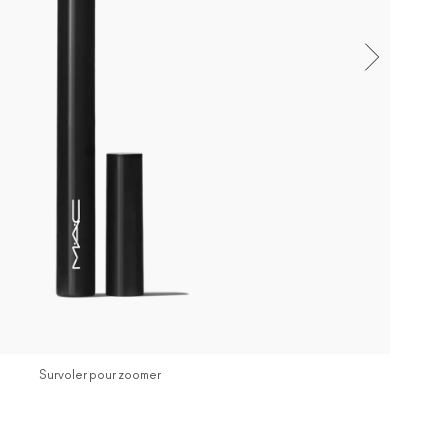
Survoler pour zoomer