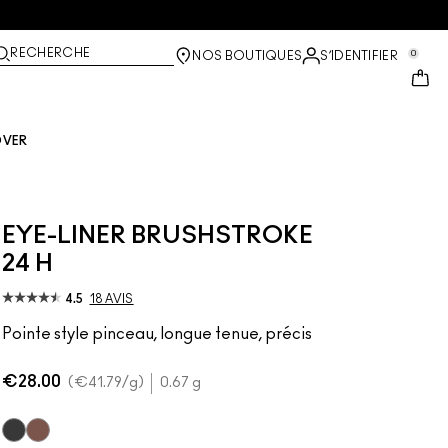
RECHERCHE
0
NOS BOUTIQUES
S’IDENTIFIER
OVER
EYE-LINER BRUSHSTROKE
24 H
4.5
18 AVIS
Pointe style pinceau, longue tenue, précis
€28.00
€41.79
/g
0.67 g