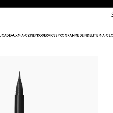
U
CADEAUX
M·A·CZINE​
PRO
SERVICES
PROGRAMME DE FIDELITE M·A·C L