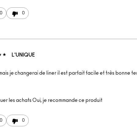
0
0
L'UNIQUE
mais je changerai de liner il est parfait facile et très bonne t
uer les achats
Oui, je recommande ce produit
0
0