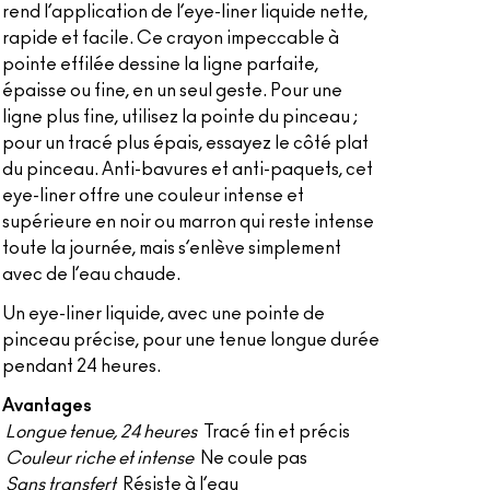
rend l’application de l’eye-liner liquide nette,
rapide et facile. Ce crayon impeccable à
pointe effilée dessine la ligne parfaite,
épaisse ou fine, en un seul geste. Pour une
ligne plus fine, utilisez la pointe du pinceau ;
pour un tracé plus épais, essayez le côté plat
du pinceau. Anti-bavures et anti-paquets, cet
eye-liner offre une couleur intense et
supérieure en noir ou marron qui reste intense
toute la journée, mais s’enlève simplement
avec de l’eau chaude.
Un eye-liner liquide, avec une pointe de
pinceau précise, pour une tenue longue durée
pendant 24 heures.
Avantages
Longue tenue, 24 heures
Tracé fin et précis
Couleur riche et intense
Ne coule pas
Sans transfert
Résiste à l’eau