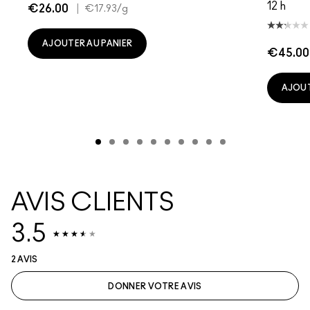
12 h
€26.00
|
€17.93
/g
AJOUTER AU PANIER
€45.00
AJOUT
AVIS CLIENTS
3.5
2 AVIS
DONNER VOTRE AVIS