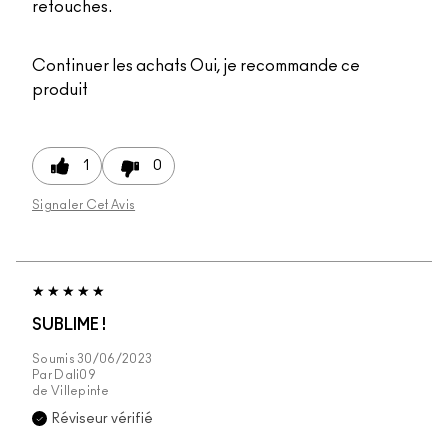
retouches.
Continuer les achats
Oui, je recommande ce
produit
1
0
Signaler Cet Avis
SUBLIME !
Soumis
30/06/2023
Par
Dali09
de
Villepinte
Réviseur vérifié