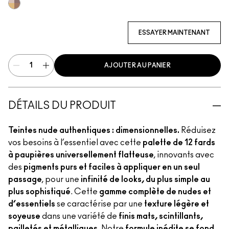
Multi
ESSAYER MAINTENANT
AJOUTER AU PANIER
DÉTAILS DU PRODUIT
Teintes nude authentiques : dimensionnelles.
Réduisez
vos besoins à l’essentiel avec cette
palette de 12 fards
à paupières universellement flatteuse
, innovants avec
des
pigments purs et faciles à appliquer en un seul
passage
, pour une
infinité de looks, du plus simple au
plus sophistiqué
. Cette
gamme complète de nudes et
d’essentiels
se caractérise par une
texture légère et
soyeuse
dans une variété de
finis mats, scintillants,
pailletés et métalliques
. Notre
formule inédite se fond