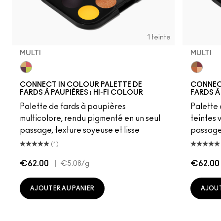
1 teinte
MULTI
MULTI
Multi
Multi
CONNECT IN COLOUR PALETTE DE
CONNECT
FARDS À PAUPIÈRES : HI-FI COLOUR
FARDS À
Palette de fards à paupières
Palette 
multicolore, rendu pigmenté en un seul
teintes 
passage, texture soyeuse et lisse
passage,
(1)
€62.00
|
€62.00
€5.08
/g
AJOUTER AU PANIER
AJOUT