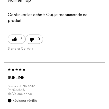
vraiment top
Continuer les achats
Oui, je recommande ce
produit
2
0
Signaler Cet Avis
SUBLIME
Soumis
03/07/2023
Par
Sacha8
de
Valenciennes
Réviseur vérifié