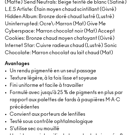
(Matte) Send Neutrals: Beige teinté de blanc (Satiné)
L.E.S Artiste​: Étain moyen chaud scintillant (Givré)
Hidden Album: Bronze doré chaud lustré (Lustré)
Uninterrupted: Ocre\-Marron​​ (Mat) Give Me
Cyberspace: Marron chocolat noir​​ (Mat) Accept
Cookies: Bronze chaud moyen chatoyant (Givré)
Internet Star: Cuivre radieux chaud (Lustré) Sonic
Chocolate: Marron chocolat au lait chaud (Mat)
Avantages
Un rendu pigmenté en un seul passage
Texture légère, à la fois lisse et soyeuse
Fini uniforme et facile à travailler
Formulé avec jusqu’à 25 % de pigments en plus par
rapport aux palettes de fards à paupières M·A·C
précédentes
Convient aux porteurs de lentilles
Testé sous contrôle ophtalmologique
S’utilise sec ou mouillé