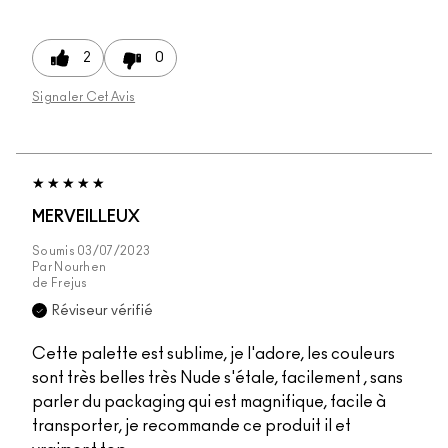
2
0
Signaler Cet Avis
MERVEILLEUX
Soumis
03/07/2023
Par
Nourhen
de
Frejus
Réviseur vérifié
Cette palette est sublime, je l'adore, les couleurs
sont très belles très Nude s'étale, facilement , sans
parler du packaging qui est magnifique, facile à
transporter, je recommande ce produit il et