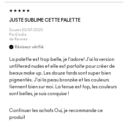
JUSTE SUBLIME CETTE PALETTE
Soumis
03/07/2023
Par
Elodie
de
Rennes
Réviseur vérifié
La palette est trop belle, je l'adore! J'ai la version
unfiltered nudes et elle est parfaite pour créer de
beaux make up. Les douze fards sont super bien
pigmentés. J'ai la peau bronzée et les couleurs
tiennent bien sur moi. La tenue est top, les couleurs
sont belles, je suis conquise !
Continuer les achats
Oui, je recommande ce
produit