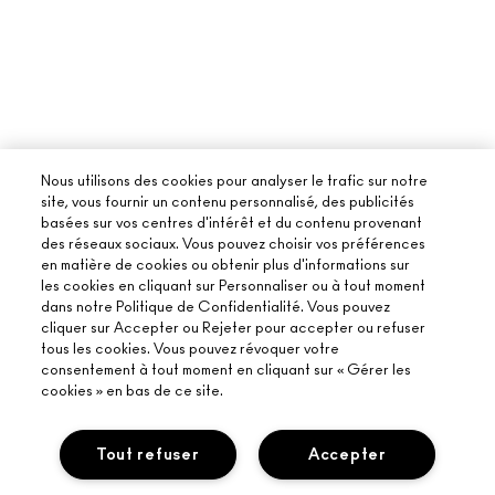
Nous utilisons des cookies pour analyser le trafic sur notre
site, vous fournir un contenu personnalisé, des publicités
basées sur vos centres d'intérêt et du contenu provenant
des réseaux sociaux. Vous pouvez choisir vos préférences
en matière de cookies ou obtenir plus d'informations sur
À PROPOS DE MAC
les cookies en cliquant sur Personnaliser ou à tout moment
dans notre Politique de Confidentialité. Vous pouvez
NOTRE HISTOIRE
cliquer sur Accepter ou Rejeter pour accepter ou refuser
ACHETER EN LIGNE
NOS MAQUILLEURS
tous les cookies. Vous pouvez révoquer votre
consentement à tout moment en cliquant sur « Gérer les
MON COMPTE
PROGRAMME DE RECYCLAGE
cookies » en bas de ce site.
BESOIN D’AIDE ?
S’ABONNER AUX E-MAILS
MAC VIVA GLAM
SUIVRE MA COMMANDE
PROMOTIONS
BEAUTÉ CONSCIENTE
Tout refuser
Accepter
VOTRE BOUTIQUE MAC
FAQ
CARTE CADEAU
RECRUTEMENT