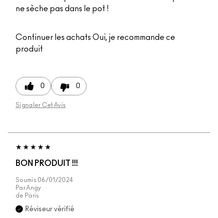
ne sèche pas dans le pot !
Continuer les achats
Oui, je recommande ce
produit
0
0
Signaler Cet Avis
BON PRODUIT !!!
Soumis
06/01/2024
Par
Angy
de
Paris
Réviseur vérifié