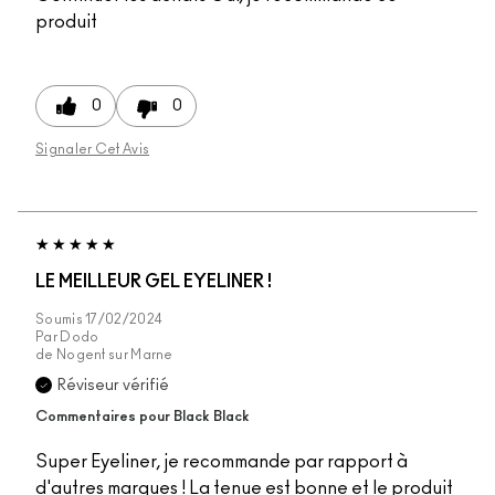
produit
0
0
Signaler Cet Avis
LE MEILLEUR GEL EYELINER !
Soumis
17/02/2024
Par
Dodo
de
Nogent sur Marne
Réviseur vérifié
Commentaires pour Black Black
Super Eyeliner, je recommande par rapport à
d'autres marques ! La tenue est bonne et le produit