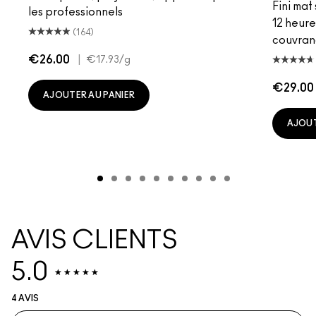
Fini mat
les professionnels
12 heure
(164)
couvran
€26.00
|
€17.93
/g
€29.00
AJOUTER AU PANIER
AJOUT
AVIS CLIENTS
5.0
4 AVIS