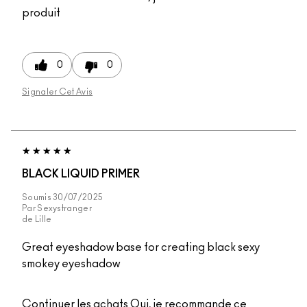
produit
0
0
Signaler Cet Avis
BLACK LIQUID PRIMER
Soumis
30/07/2025
Par
Sexystranger
de
Lille
Great eyeshadow base for creating black sexy
smokey eyeshadow
Continuer les achats
Oui, je recommande ce