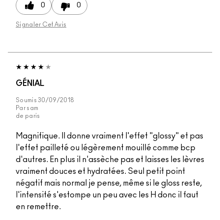
0
0
Signaler Cet Avis
GÉNIAL
Soumis
30/09/2018
Par
sam
de
paris
Magnifique. Il donne vraiment l'effet "glossy" et pas
l'effet pailleté ou légèrement mouillé comme bcp
d'autres. En plus il n'assèche pas et laisses les lèvres
vraiment douces et hydratées. Seul petit point
négatif mais normal je pense, même si le gloss reste,
l'intensité s'estompe un peu avec les H donc il faut
en remettre.