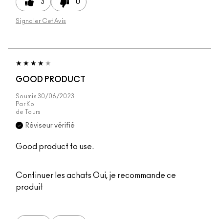
3
0
Signaler Cet Avis
GOOD PRODUCT
Soumis
30/06/2023
Par
Ko
de
Tours
Réviseur vérifié
Good product to use.
Continuer les achats
Oui, je recommande ce
produit