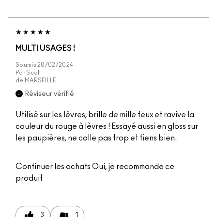
MULTI USAGES !
Soumis
28/02/2024
Par
Scott
de
MARSEILLE
Réviseur vérifié
Utilisé sur les lèvres, brille de mille feux et ravive la
couleur du rouge à lèvres ! Essayé aussi en gloss sur
les paupières, ne colle pas trop et tiens bien.
Continuer les achats
Oui, je recommande ce
produit
3
1