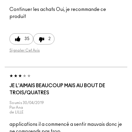
Continuer les achats
Oui, je recommande ce
produit
35
2
Signaler Cet Avis
JE L'AIMAIS BEAUCOUP MAIS AU BOUT DE
TROIS/QUATRES
Soumis
30/04/2019
Par
Ana
de
LILLE
applications il a commencé a sentir mauvais donc je
ne comprends pas trop...