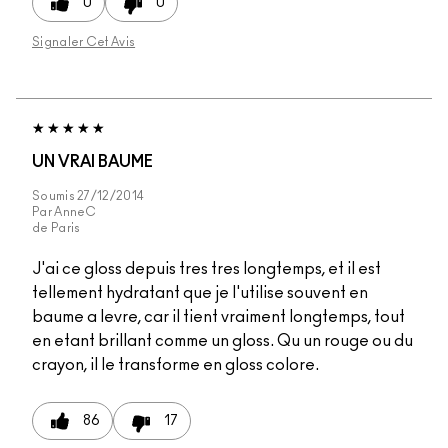
0
0
Signaler Cet Avis
UN VRAI BAUME
Soumis
27/12/2014
Par
AnneC
de
Paris
J'ai ce gloss depuis tres tres longtemps, et il est
tellement hydratant que je l'utilise souvent en
baume a levre, car il tient vraiment longtemps, tout
en etant brillant comme un gloss. Qu un rouge ou du
crayon, il le transforme en gloss colore.
86
17