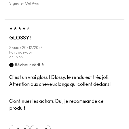
Signaler Cet Avis
GLOSSY !
Soumis
20/12/2023
Par
Jade-abr
de
Lyon
Réviseur vérifié
C'est un vrai gloss ! Glossy, le rendu est très joli.
Attention aux cheveux longs qui collent dedans !
Continuer les achats
Oui, je recommande ce
produit