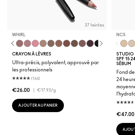
37 teintes
WHIRL
NC5
ture
ipdown
Boldly Bare
Spice
Whirl
Dervish
Edge To Edge
Oak
Cork
Cool Spice
Beige-Turner
Greige
Chestnut
Root For Me!
Caviar
Grape Expecta
Cyber Wor
Nightm
NC5
Plu
NC
CRAYON À LÈVRES
STUDIO 
SPF 15 
Ultra-précis, polyvalent, approuvé par
SÉBUM
les professionnels
Fond de 
(164)
24 heur
moyenne 
€26.00
|
€17.93
/g
l’hydrat
AJOUTER AU PANIER
€47.00
AJOUT