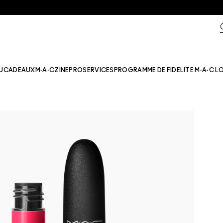
U
CADEAUX
M·A·CZINE​
PRO
SERVICES
PROGRAMME DE FIDELITE M·A·C L