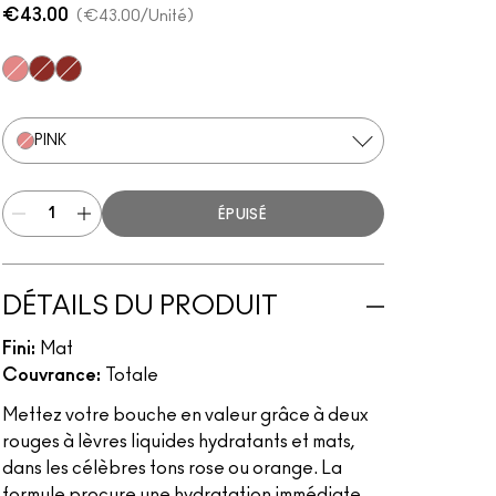
€43.00
€43.00
/Unité
Pink
Orange
Multi
PINK
ÉPUISÉ
DÉTAILS DU PRODUIT
Fini:
Mat
Couvrance:
Totale
Mettez votre bouche en valeur grâce à deux
rouges à lèvres liquides hydratants et mats,
dans les célèbres tons rose ou orange. La
formule procure une hydratation immédiate