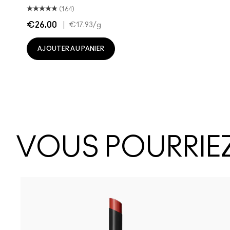
(164)
€26.00
|
€17.93
/g
AJOUTER AU PANIER
VOUS POURRIEZ