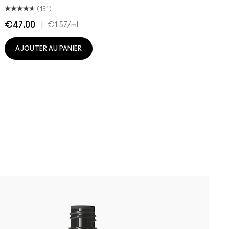
(131)
€47.00
|
€
€1.57
/ml
AJOUTER AU PANIER
W
P