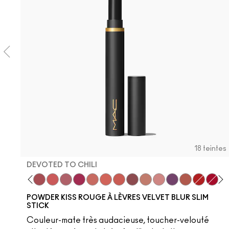
18 teintes
DEVOTED TO CHILI
ll It Over
Over the Taupe
Sweet Cinnamon
Stay Curious
Sheer Outrage
brickthrough
wild sumac
Nice Spice
Devoted To Chili
Dubonnet Buzz
Love Clove
Spice World
Peppery Pink
Wild Rebel
Marrakesh-M
devoted 
Ruby 
Ho
POWDER KISS ROUGE À LÈVRES VELVET BLUR SLIM
STICK
Couleur-mate très audacieuse, toucher-velouté