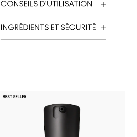
CONSEILS D'UTILISATION
INGRÉDIENTS ET SÉCURITÉ
A
BEST SELLER
A
R
L
m