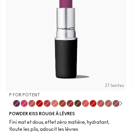
27 teintes
P FOR POTENT
ere
to danger
New
t Paprika
P for Potent
Velvet Punch
Sultry Move
Werk, Werk, Werk
Stay Curious
Reverence
Marrakesh-Mere
Dubonnet Buzz
Turn To The Left
Sheer Outrage
You're Buggin', Lad
Brickthrough
Teddy 2.0
Kinda So
Healt
A 
POWDER KISS ROUGE À LÈVRES
Fini mat et doux, effet zéro matière, hydratant,
floute les plis, adoucit les lèvres