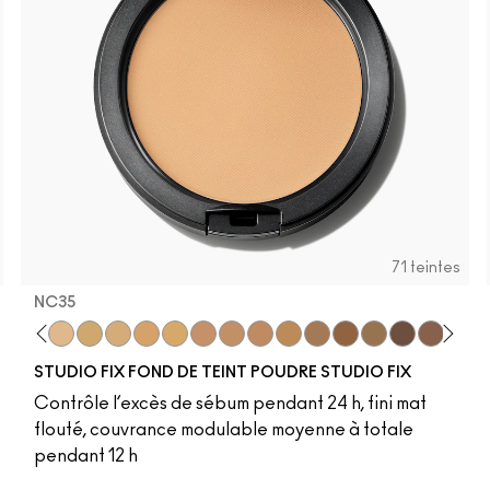
71 teintes
NC35​
tations
rld
moth
​
um
C25​
Vino
NC27​
Magenta
NC35​
Talking Points
NC37​
Sweet Talk
NC38​
Soar
NC41​
Brick-O-La
NC42
Auburn
NC43.5​
Ruby Woo
NC44​
Chili Rimmed
NC45​
Chicory
NC46​
Flamingo
NC50​
Stone
NC55​
Beet
NC58​
Burgundy
NC60​
Cherry
NC63​
Centre
NC65
Ma
N
STUDIO FIX FOND DE TEINT POUDRE STUDIO FIX
Contrôle l’excès de sébum pendant 24 h, fini mat
flouté, couvrance modulable moyenne à totale
pendant 12 h