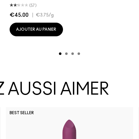
(57)
€45.00
|
€3.75
/g
AJOUTER AU PANIER
 AUSSI AIMER
BEST SELLER