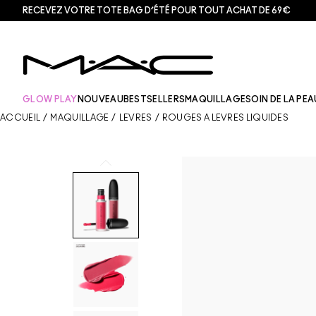
RECEVEZ VOTRE TOTE BAG D’ÉTÉ POUR TOUT ACHAT DE 69€
GLOW PLAY
NOUVEAU
BESTSELLERS
MAQUILLAGE
SOIN DE LA PEA
ACCUEIL
/
MAQUILLAGE
/
LÈVRES
/
ROUGES À LÈVRES LIQUIDES