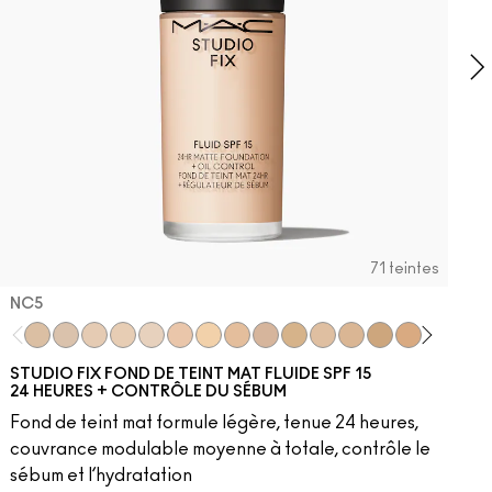
71 teintes
NC5
 Of Attention
​
hogany
W5​
NW10​
NC5
NW13​
NC10
NW15​
NW5
NW18​
NW10
NW20​
NC12
NW22​
N4
NW25​
NC13
NW30​
NW13
NW33​
N4.5
NW35​
NC15
NW40​
N4.75
NW43​
NC16
NW44​
NC17
NW45​
NC18
NW46​
NW15
NW47​
NC2
NW
N
STUDIO FIX FOND DE TEINT MAT FLUIDE SPF 15
24 HEURES + CONTRÔLE DU SÉBUM
Fond de teint mat formule légère, tenue 24 heures,
couvrance modulable moyenne à totale, contrôle le
sébum et l’hydratation