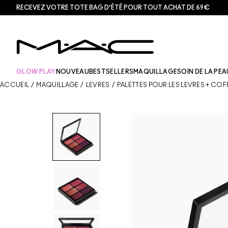
RECEVEZ VOTRE TOTE BAG D’ÉTÉ POUR TOUT ACHAT DE 69€
GLOW PLAY
NOUVEAU
BESTSELLERS
MAQUILLAGE
SOIN DE LA PEA
ACCUEIL
/
MAQUILLAGE
/
LÈVRES
/
PALETTES POUR LES LÈVRES + COF