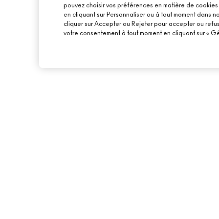
pouvez choisir vos préférences en matière de cookies o
en cliquant sur Personnaliser ou à tout moment dans n
cliquer sur Accepter ou Rejeter pour accepter ou refu
votre consentement à tout moment en cliquant sur « Gér
À PROPOS DE MAC
ACHETER EN LIGNE
NOTRE HISTOIRE
MON COMPTE
NOS MAQUILLEURS
S’ABONNER AUX E-
PROGRAMME DE RECYCLAGE
PROMOTIONS
MAC VIVA GLAM
CARTE CADEAU
BEAUTÉ CONSCIENTE
RECRUTEMENT
CONSIGNES DE TRI
ADHÉSION MAC PRO
TESTS SUR LES ANIMAUX