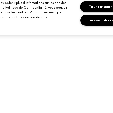
u obtenir plus d'informations sur les cookies
Tout refuser
otre Politique de Confidentialité. Vous pouvez
ser tous les cookies. Vous pouvez révoquer
er les cookies » en bas de ce site.
Personnalise
BESOIN D’AIDE ?
VOTRE BOUTIQU
SUIVRE MA COMMANDE
TROUVER UNE B
MAILS
FAQ
SERVICES DE MA
RETOURS ET ÉCHANGES
PRENDRE UN RE
MAQUILLAGE
LIVRAISON
MON COMPTE
CONTACTEZ-NOUS
+33182883913 (APPEL NON SURTAXÉ)