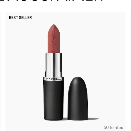
BEST SELLER
Party Tric
Lil Squ
Su
50 teintes