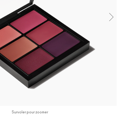
Survoler pour zoomer