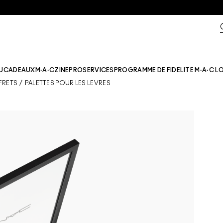
U
CADEAUX
M·A·CZINE​
PRO
SERVICES
PROGRAMME DE FIDELITE M·A·C L
FRETS
/
PALETTES POUR LES LÈVRES