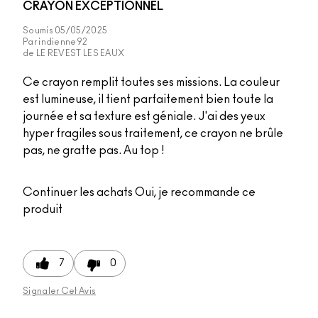
CRAYON EXCEPTIONNEL
Soumis
05/05/2025
Par
indienne92
de
LE REVEST LES EAUX
Ce crayon remplit toutes ses missions. La couleur
est lumineuse, il tient parfaitement bien toute la
journée et sa texture est géniale. J'ai des yeux
hyper fragiles sous traitement, ce crayon ne brûle
pas, ne gratte pas. Au top !
Continuer les achats
Oui, je recommande ce
produit
7
0
Signaler Cet Avis