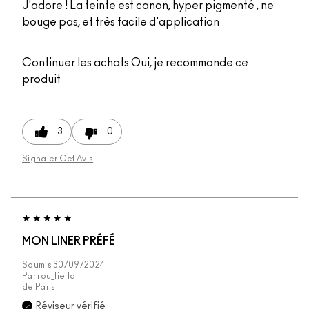
J'adore ! La teinte est canon, hyper pigmenté , ne
bouge pas, et très facile d'application
Continuer les achats
Oui, je recommande ce
produit
3
0
Signaler Cet Avis
MON LINER PRÉFÉ
Soumis
30/09/2024
Par
rou_lietta
de
Paris
Réviseur vérifié