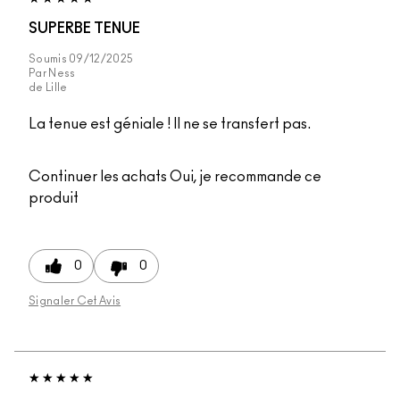
SUPERBE TENUE
Soumis
09/12/2025
Par
Ness
de
Lille
La tenue est géniale ! Il ne se transfert pas.
Continuer les achats
Oui, je recommande ce
produit
0
0
Signaler Cet Avis