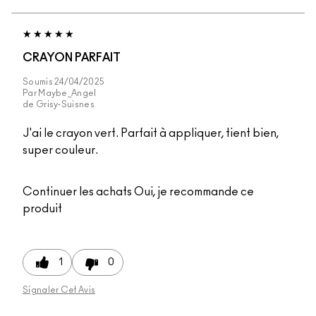
CRAYON PARFAIT
Soumis
24/04/2025
Par
Maybe_Angel
de
Grisy-Suisnes
J'ai le crayon vert. Parfait à appliquer, tient bien,
super couleur.
Continuer les achats
Oui, je recommande ce
produit
1
0
Signaler Cet Avis