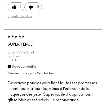
3
0
Signaler Cet Avis
SUPER TENUE
Soumis
17/12/2024
Par
Gwen
de
Lille
Réviseur vérifié
Commentaires pour Sick tat bro
Ce crayon pour les yeux tient toutes ses promesses.
Il tient toute la journée, même à l'intérieur de la
muqueuse des yeux. Super facile d'application, il
glisse bien et est précis. Je recommande