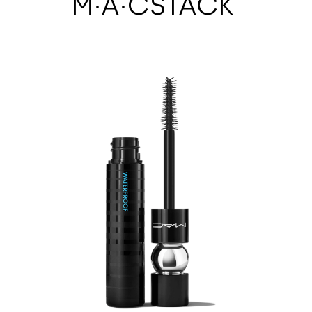
M·A·CSTACK