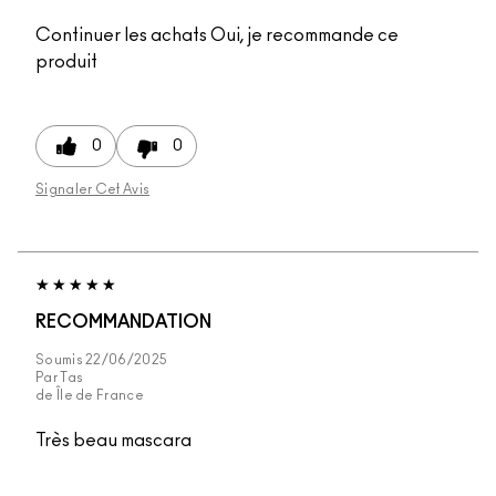
Continuer les achats
Oui, je recommande ce
produit
0
0
Signaler Cet Avis
RECOMMANDATION
Soumis
22/06/2025
Par
Tas
de
Île de France
Très beau mascara