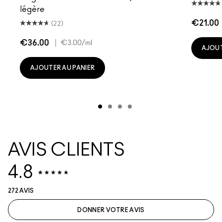
légère
€21.00
(22)
€36.00
|
€3.00
/ml
AJOUT
AJOUTER AU PANIER
AVIS CLIENTS
4.8
272 AVIS
DONNER VOTRE AVIS