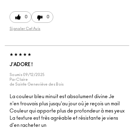
0
0
Signaler Cet Avis
J'ADORE !
Soumis
09/12/2025
Par
Claire
de
Sainte Geneviève des Bois
La couleur bleu minuit est absolument divine Je
n'en trouvais plus jusqu'au jour où je reçois un mail
Couleur qui apporte plus de profondeur à mes yeux
La texture est très agréable et résistante je viens
d'en racheter un