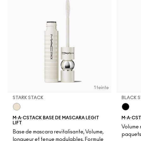
1 teinte
STARK STACK
BLACK 
Stark Stack
Black S
M·A·CSTACK BASE DE MASCARA LEGIT
M·A·CS
LIFT
Volume n
Base de mascara revitalisante, Volume,
paquets
longueur et tenue modulables, Formule