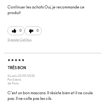
Continuer les achats
Oui, je recommande ce
produit
0
0
Signaler Cet Avis
TRÈS BON
Soumis
22/07/2025
Par
Edera
de
Paris
C'est un bon mascara. Il résiste bien et il ne coule
pas. Il ne colle pas les cils.