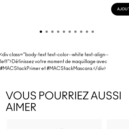
AJOUT
<div class="body-text text-color--white text-align--
left">Définissez votre moment de maquillage avec
#MACStackPrimer et #MACStackMascara.</div>
VOUS POURRIEZ AUSSI
AIMER