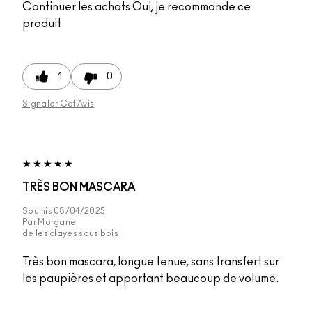
Continuer les achats
Oui, je recommande ce
produit
1
0
Signaler Cet Avis
TRÈS BON MASCARA
Soumis
08/04/2025
Par
Morgane
de
les clayes sous bois
Très bon mascara, longue tenue, sans transfert sur
les paupières et apportant beaucoup de volume.